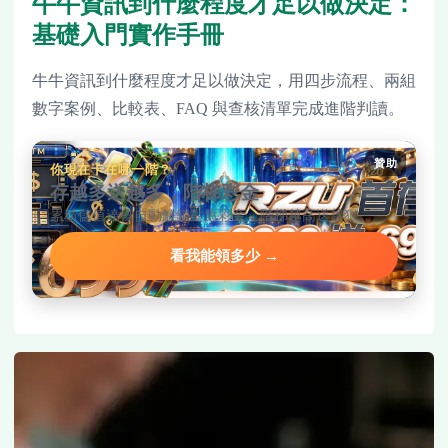
牛牛資訊到什麼程度才足以做決定：
基礎入門實作手冊
牛牛資訊到什麼程度才足以做決定，用四步流程、兩組
數字案例、比較表、FAQ 與查核清單完成進階判讀。
贊助
你現在卡在哪一階？
存越多送越多，階梯彩金
累積儲值達標自動解鎖對應彩金，階梯越高送越狠。
看我能領多少 →