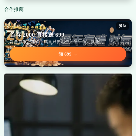
合作推薦
贊助
第一筆就多三成本金
首存 2000 直接送 699
新會員限定加碼，碼量只要彩金五倍，領完就能玩。
領 699 →