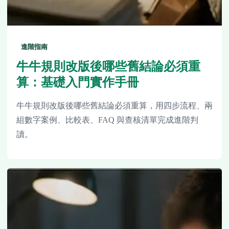
進階指南
牛牛規則改版後哪些舊結論必須重
算：基礎入門實作手冊
牛牛規則改版後哪些舊結論必須重算，用四步流程、兩
組數字案例、比較表、FAQ 與查核清單完成進階判
讀。