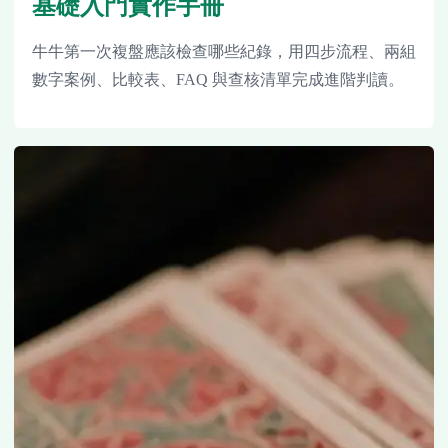
基礎入門實作手冊
牛牛第一次複盤應該檢查哪些紀錄，用四步流程、兩組
數字案例、比較表、FAQ 與查核清單完成進階判讀。