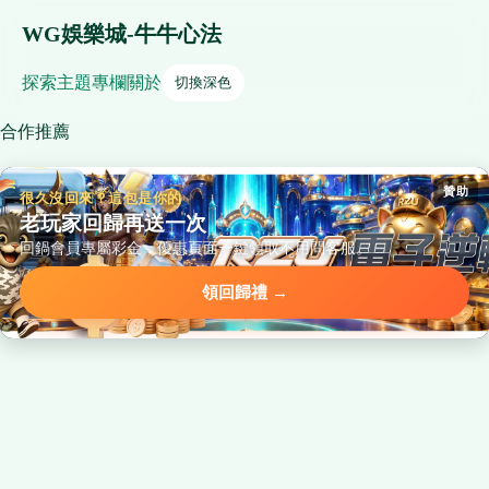
WG娛樂城-牛牛心法
探索
主題
專欄
關於
切換深色
合作推薦
贊助
很久沒回來？這包是你的
老玩家回歸再送一次
回鍋會員專屬彩金，優惠頁面一鍵領取不用問客服。
領回歸禮 →