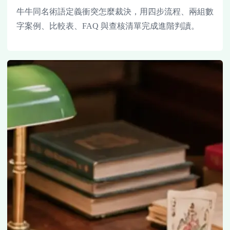
牛牛同名術語定義衝突怎麼裁決，用四步流程、兩組數
字案例、比較表、FAQ 與查核清單完成進階判讀。