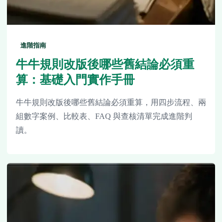
進階指南
牛牛規則改版後哪些舊結論必須重
算：基礎入門實作手冊
牛牛規則改版後哪些舊結論必須重算，用四步流程、兩
組數字案例、比較表、FAQ 與查核清單完成進階判
讀。