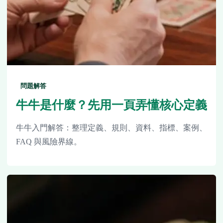
問題解答
牛牛是什麼？先用一頁弄懂核心定義
牛牛入門解答：整理定義、規則、資料、指標、案例、
FAQ 與風險界線。