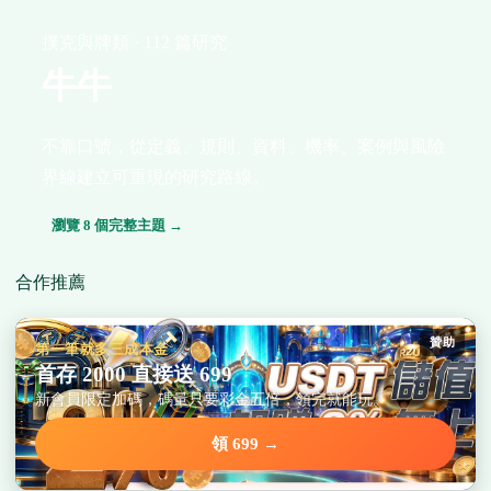
撲克與牌類 · 112 篇研究
牛牛
不靠口號，從定義、規則、資料、機率、案例與風險
界線建立可重現的研究路線。
瀏覽 8 個完整主題 →
合作推薦
贊助
第一筆就多三成本金
首存 2000 直接送 699
新會員限定加碼，碼量只要彩金五倍，領完就能玩。
領 699 →