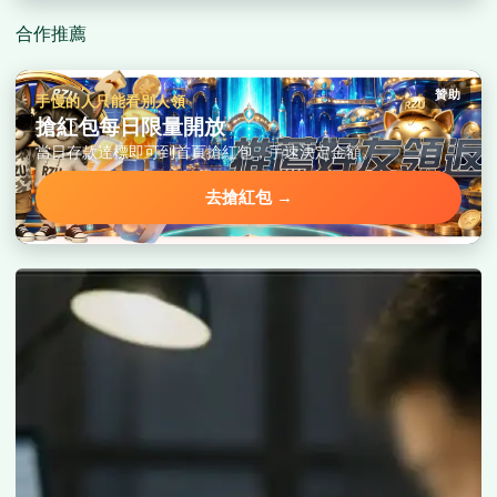
合作推薦
贊助
手慢的人只能看別人領
搶紅包每日限量開放
當日存款達標即可到首頁搶紅包，手速決定金額。
去搶紅包 →