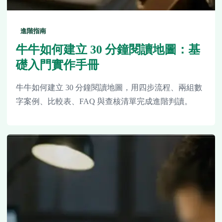
進階指南
牛牛如何建立 30 分鐘閱讀地圖：基
礎入門實作手冊
牛牛如何建立 30 分鐘閱讀地圖，用四步流程、兩組數
字案例、比較表、FAQ 與查核清單完成進階判讀。