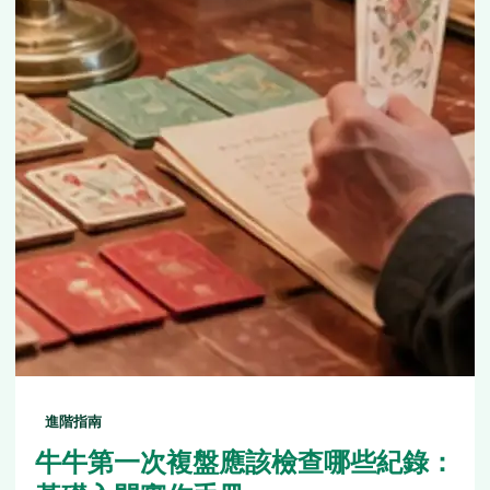
進階指南
牛牛第一次複盤應該檢查哪些紀錄：