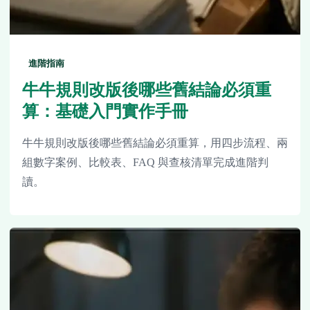
進階指南
牛牛規則改版後哪些舊結論必須重
算：基礎入門實作手冊
牛牛規則改版後哪些舊結論必須重算，用四步流程、兩
組數字案例、比較表、FAQ 與查核清單完成進階判
讀。