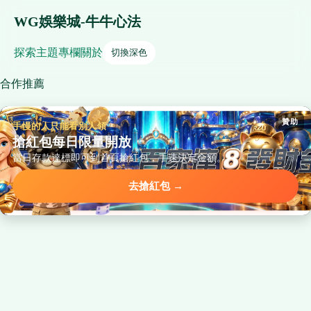
WG娛樂城-牛牛心法
探索
主題
專欄
關於
切換深色
合作推薦
贊助
手慢的人只能看別人領
搶紅包每日限量開放
當日存款達標即可到首頁搶紅包，手速決定金額。
去搶紅包 →