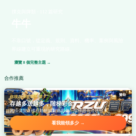
撲克與牌類 · 112 篇研究
牛牛
不靠口號，從定義、規則、資料、機率、案例與風險
界線建立可重現的研究路線。
瀏覽 8 個完整主題 →
合作推薦
贊助
你現在卡在哪一階？
存越多送越多，階梯彩金
累積儲值達標自動解鎖對應彩金，階梯越高送越狠。
看我能領多少 →