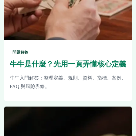
問題解答
牛牛是什麼？先用一頁弄懂核心定義
牛牛入門解答：整理定義、規則、資料、指標、案例、
FAQ 與風險界線。