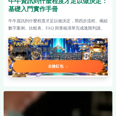
牛牛資訊到什麼程度才足以做決定：
基礎入門實作手冊
牛牛資訊到什麼程度才足以做決定，用四步流程、兩組
數字案例、比較表、FAQ 與查核清單完成進階判讀。
贊助
手慢的人只能看別人領
搶紅包每日限量開放
當日存款達標即可到首頁搶紅包，手速決定金額。
去搶紅包 →