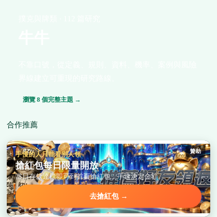
撲克與牌類 · 112 篇研究
牛牛
不靠口號，從定義、規則、資料、機率、案例與風險
界線建立可重現的研究路線。
瀏覽 8 個完整主題 →
合作推薦
贊助
手慢的人只能看別人領
搶紅包每日限量開放
當日存款達標即可到首頁搶紅包，手速決定金額。
去搶紅包 →