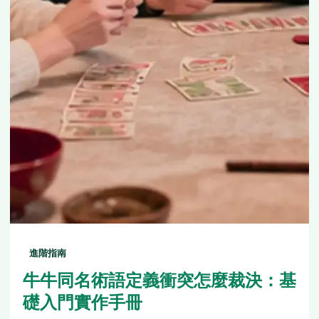
進階指南
牛牛同名術語定義衝突怎麼裁決：基
礎入門實作手冊