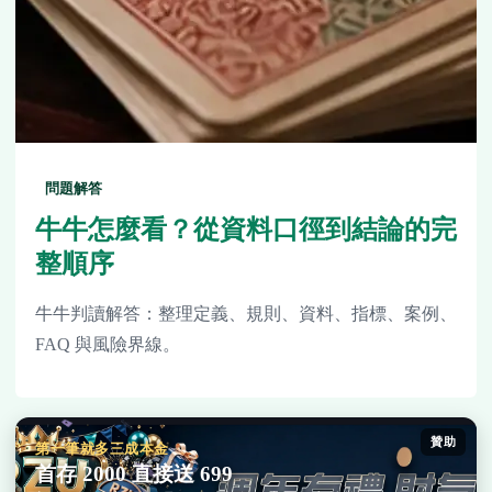
問題解答
牛牛怎麼看？從資料口徑到結論的完
整順序
牛牛判讀解答：整理定義、規則、資料、指標、案例、
FAQ 與風險界線。
贊助
第一筆就多三成本金
首存 2000 直接送 699