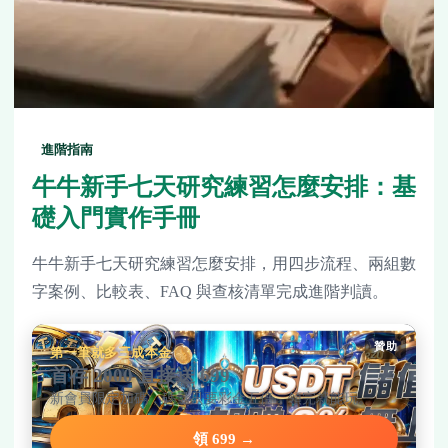
進階指南
牛牛新手七天研究練習怎麼安排：基
礎入門實作手冊
牛牛新手七天研究練習怎麼安排，用四步流程、兩組數
字案例、比較表、FAQ 與查核清單完成進階判讀。
贊助
第一筆就多三成本金
首存 2000 直接送 699
新會員限定加碼，碼量只要彩金五倍，領完就能玩。
領 699 →