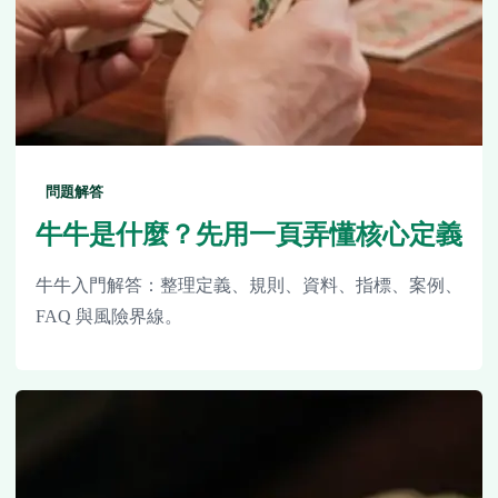
問題解答
牛牛是什麼？先用一頁弄懂核心定義
牛牛入門解答：整理定義、規則、資料、指標、案例、
FAQ 與風險界線。