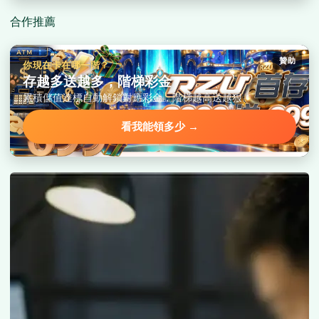
合作推薦
贊助
你現在卡在哪一階？
存越多送越多，階梯彩金
累積儲值達標自動解鎖對應彩金，階梯越高送越狠。
看我能領多少 →