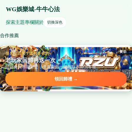
WG娛樂城-牛牛心法
探索
主題
專欄
關於
切換深色
合作推薦
贊助
很久沒回來？這包是你的
老玩家回歸再送一次
回鍋會員專屬彩金，優惠頁面一鍵領取不用問客服。
領回歸禮 →