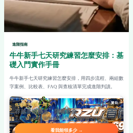
進階指南
牛牛新手七天研究練習怎麼安排：基
礎入門實作手冊
牛牛新手七天研究練習怎麼安排，用四步流程、兩組數
字案例、比較表、FAQ 與查核清單完成進階判讀。
贊助
你現在卡在哪一階？
存越多送越多，階梯彩金
累積儲值達標自動解鎖對應彩金，階梯越高送越狠。
看我能領多少 →