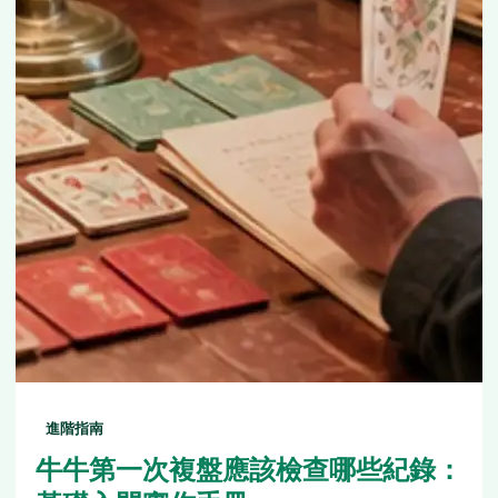
進階指南
牛牛第一次複盤應該檢查哪些紀錄：