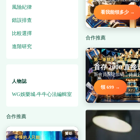
風險紀律
看我能領多少 →
錯誤排查
比較選擇
合作推薦
進階研究
第一筆就多三成本金
首存 2000 直接送
新會員限定加碼，碼量
人物誌
領 699 →
WG娛樂城-牛牛心法編輯室
合作推薦
贊助
手慢的人只能