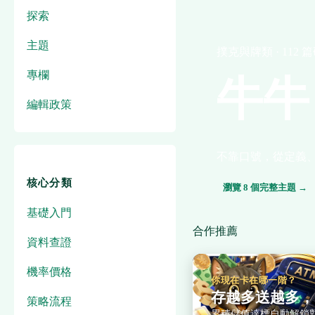
探索
主題
撲克與牌類 · 112 
專欄
牛牛
編輯政策
不靠口號，從定義
核心分類
瀏覽 8 個完整主題 →
基礎入門
合作推薦
資料查證
機率價格
你現在卡在哪一階？
存越多送越多，
策略流程
累積儲值達標自動解鎖