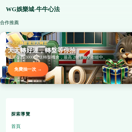
WG娛樂城-牛牛心法
合作推薦
今天的轉盤還沒人轉走
天天轉好運，轉盤等你抽
單筆存款 3000 就送轉盤機會，最高 2888 每天都能中。
免費抽一次 →
探索導覽
首頁