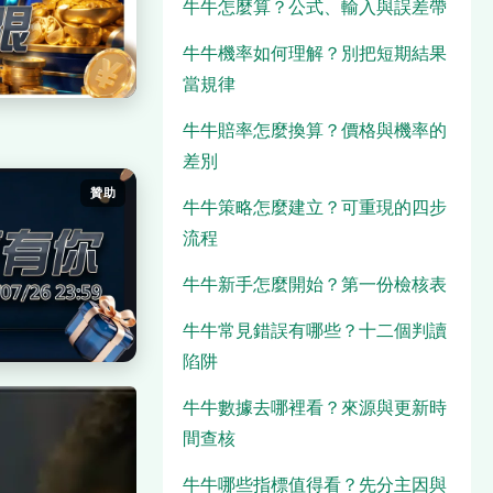
牛牛怎麼算？公式、輸入與誤差帶
牛牛機率如何理解？別把短期結果
當規律
牛牛賠率怎麼換算？價格與機率的
差別
贊助
牛牛策略怎麼建立？可重現的四步
流程
牛牛新手怎麼開始？第一份檢核表
牛牛常見錯誤有哪些？十二個判讀
陷阱
牛牛數據去哪裡看？來源與更新時
間查核
牛牛哪些指標值得看？先分主因與