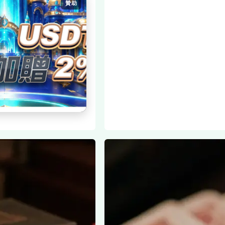
贊助
接
量
就