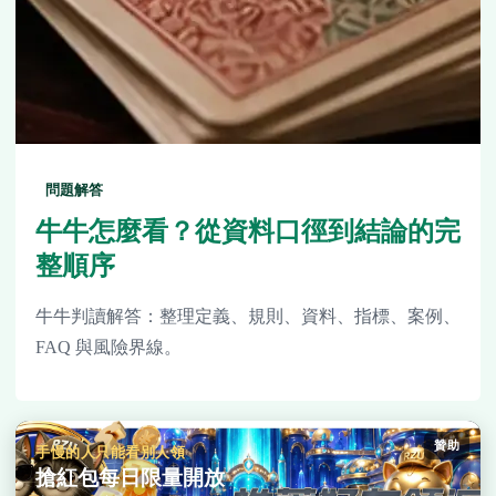
問題解答
牛牛怎麼看？從資料口徑到結論的完
整順序
牛牛判讀解答：整理定義、規則、資料、指標、案例、
FAQ 與風險界線。
贊助
手慢的人只能看別人領
搶紅包每日限量開放