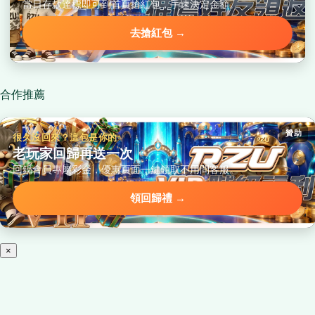
當日存款達標即可到首頁搶紅包，手速決定金額。
去搶紅包 →
合作推薦
贊助
很久沒回來？這包是你的
老玩家回歸再送一次
回鍋會員專屬彩金，優惠頁面一鍵領取不用問客服。
領回歸禮 →
×