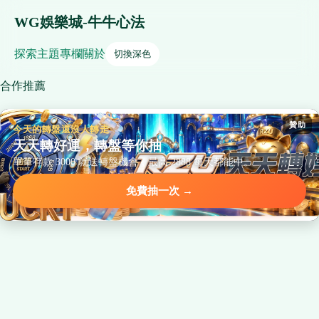
WG娛樂城-牛牛心法
探索
主題
專欄
關於
切換深色
合作推薦
贊助
今天的轉盤還沒人轉走
天天轉好運，轉盤等你抽
單筆存款 3000 就送轉盤機會，最高 2888 每天都能中。
免費抽一次 →