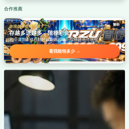
合作推薦
贊助
你現在卡在哪一階？
存越多送越多，階梯彩金
累積儲值達標自動解鎖對應彩金，階梯越高送越狠。
看我能領多少 →