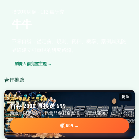
撲克與牌類 · 112 篇研究
牛牛
不靠口號，從定義、規則、資料、機率、案例與風險
界線建立可重現的研究路線。
瀏覽 8 個完整主題 →
合作推薦
贊助
第一筆就多三成本金
首存 2000 直接送 699
新會員限定加碼，碼量只要彩金五倍，領完就能玩。
領 699 →