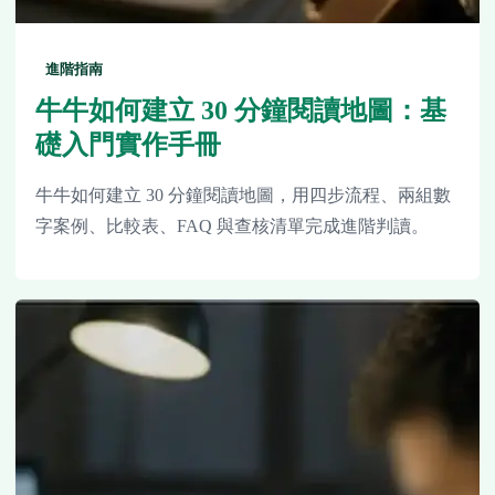
進階指南
牛牛如何建立 30 分鐘閱讀地圖：基
礎入門實作手冊
牛牛如何建立 30 分鐘閱讀地圖，用四步流程、兩組數
字案例、比較表、FAQ 與查核清單完成進階判讀。