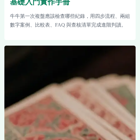
基礎入門實作手冊
牛牛第一次複盤應該檢查哪些紀錄，用四步流程、兩組
數字案例、比較表、FAQ 與查核清單完成進階判讀。