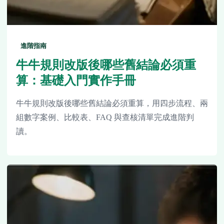
進階指南
牛牛規則改版後哪些舊結論必須重
算：基礎入門實作手冊
牛牛規則改版後哪些舊結論必須重算，用四步流程、兩
組數字案例、比較表、FAQ 與查核清單完成進階判
讀。