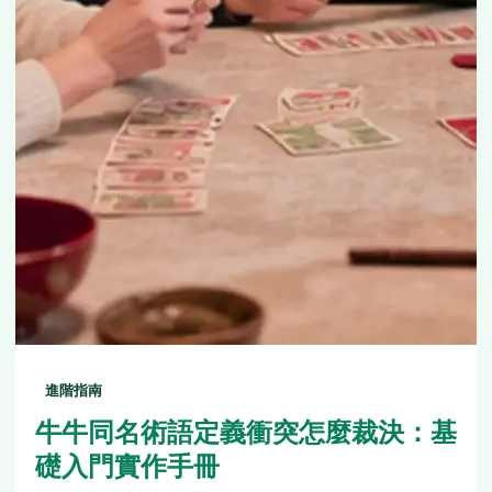
進階指南
牛牛同名術語定義衝突怎麼裁決：基
礎入門實作手冊