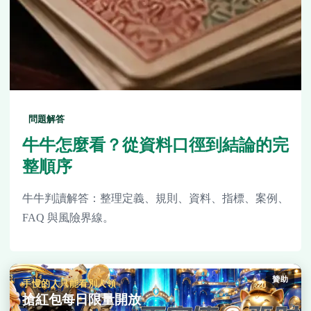
問題解答
牛牛怎麼看？從資料口徑到結論的完
整順序
牛牛判讀解答：整理定義、規則、資料、指標、案例、
FAQ 與風險界線。
贊助
手慢的人只能看別人領
搶紅包每日限量開放