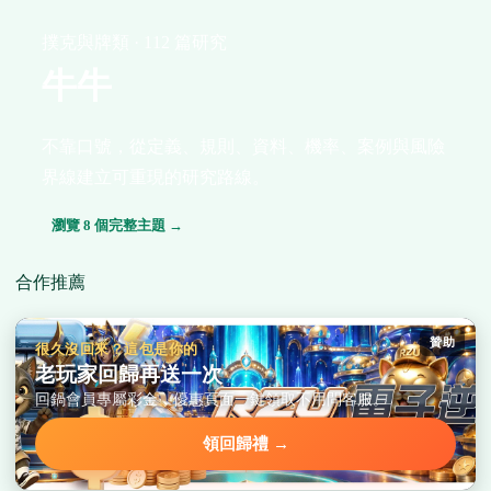
撲克與牌類 · 112 篇研究
牛牛
不靠口號，從定義、規則、資料、機率、案例與風險
界線建立可重現的研究路線。
瀏覽 8 個完整主題 →
合作推薦
贊助
很久沒回來？這包是你的
老玩家回歸再送一次
回鍋會員專屬彩金，優惠頁面一鍵領取不用問客服。
領回歸禮 →