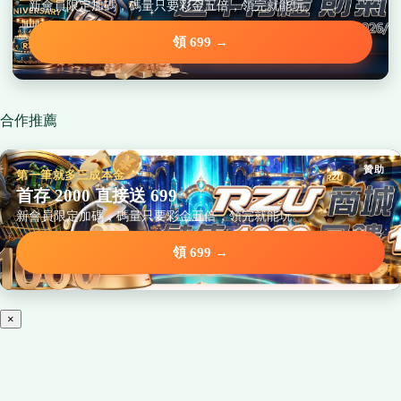
新會員限定加碼，碼量只要彩金五倍，領完就能玩。
領 699 →
合作推薦
贊助
第一筆就多三成本金
首存 2000 直接送 699
新會員限定加碼，碼量只要彩金五倍，領完就能玩。
領 699 →
×