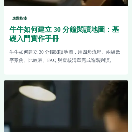
進階指南
牛牛如何建立 30 分鐘閱讀地圖：基
礎入門實作手冊
牛牛如何建立 30 分鐘閱讀地圖，用四步流程、兩組數
字案例、比較表、FAQ 與查核清單完成進階判讀。