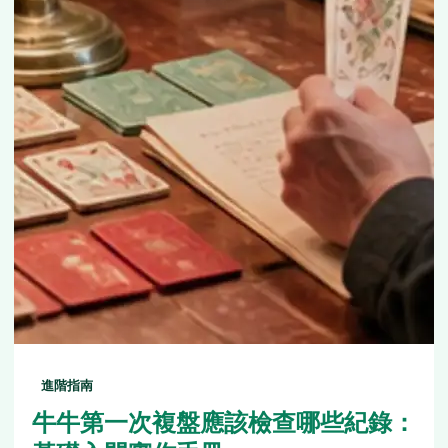
進階指南
牛牛第一次複盤應該檢查哪些紀錄：