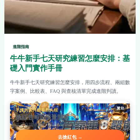
進階指南
牛牛新手七天研究練習怎麼安排：基
礎入門實作手冊
牛牛新手七天研究練習怎麼安排，用四步流程、兩組數
字案例、比較表、FAQ 與查核清單完成進階判讀。
贊助
手慢的人只能看別人領
搶紅包每日限量開放
當日存款達標即可到首頁搶紅包，手速決定金額。
去搶紅包 →