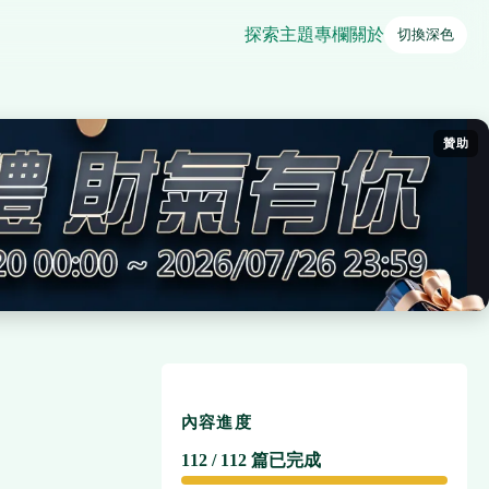
探索
主題
專欄
關於
切換深色
贊助
內容進度
112 / 112 篇已完成