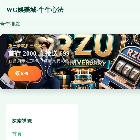
WG娛樂城-牛牛心法
合作推薦
第一筆就多三成本金
首存 2000 直接送 699
新會員限定加碼，碼量只要彩金五倍，領完就能玩。
領 699 →
探索導覽
首頁