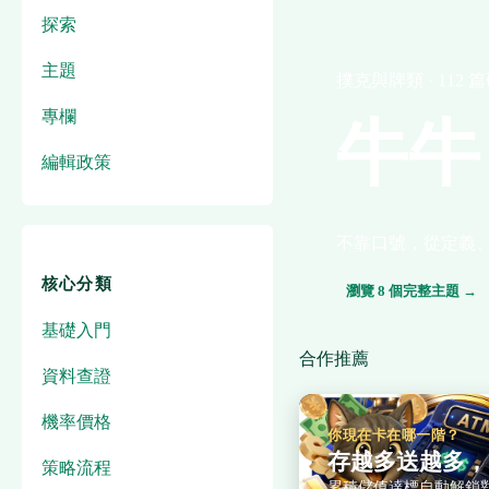
探索
主題
撲克與牌類 · 112 
專欄
牛牛
編輯政策
不靠口號，從定義
核心分類
瀏覽 8 個完整主題 →
基礎入門
合作推薦
資料查證
機率價格
你現在卡在哪一階？
存越多送越多，
策略流程
累積儲值達標自動解鎖