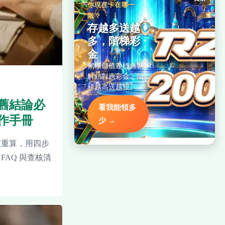
你現在卡在哪一
階？
存越多送越
多，階梯彩
金
累積儲值達標自動
解鎖對應彩金，階
梯越高送越狠。
舊結論必
看我能領多
作手冊
少 →
須重算，用四步
AQ 與查核清