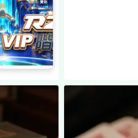
贊助
你的
送
優
問