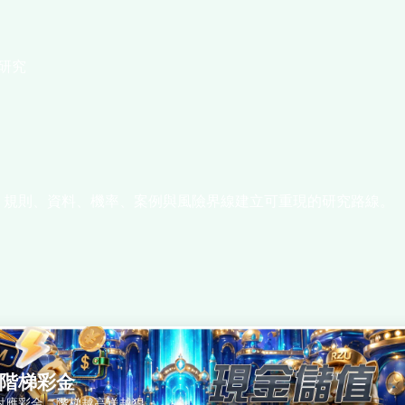
篇研究
、規則、資料、機率、案例與風險界線建立可重現的研究路線。
階梯彩金
對應彩金，階梯越高送越狠。