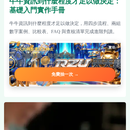
牛牛資訊到什麼程度才足以做決定：
基礎入門實作手冊
牛牛資訊到什麼程度才足以做決定，用四步流程、兩組
數字案例、比較表、FAQ 與查核清單完成進階判讀。
贊助
今天的轉盤還沒人轉走
天天轉好運，轉盤等你抽
單筆存款 3000 就送轉盤機會，最高 2888 每天都能中。
免費抽一次 →