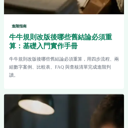
進階指南
牛牛規則改版後哪些舊結論必須重
算：基礎入門實作手冊
牛牛規則改版後哪些舊結論必須重算，用四步流程、兩
組數字案例、比較表、FAQ 與查核清單完成進階判
讀。