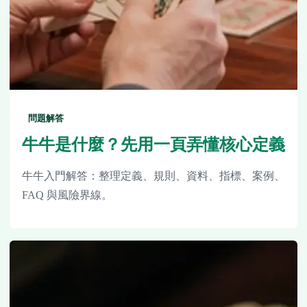
問題解答
牛牛是什麼？先用一頁弄懂核心定義
牛牛入門解答：整理定義、規則、資料、指標、案例、
FAQ 與風險界線。