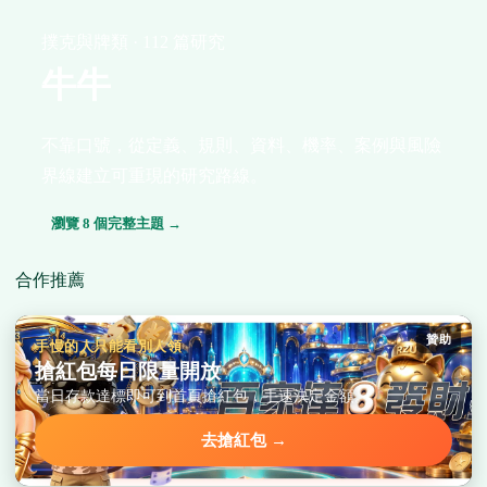
撲克與牌類 · 112 篇研究
牛牛
不靠口號，從定義、規則、資料、機率、案例與風險
界線建立可重現的研究路線。
瀏覽 8 個完整主題 →
合作推薦
贊助
手慢的人只能看別人領
搶紅包每日限量開放
當日存款達標即可到首頁搶紅包，手速決定金額。
去搶紅包 →