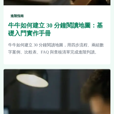
進階指南
牛牛如何建立 30 分鐘閱讀地圖：基
礎入門實作手冊
牛牛如何建立 30 分鐘閱讀地圖，用四步流程、兩組數
字案例、比較表、FAQ 與查核清單完成進階判讀。