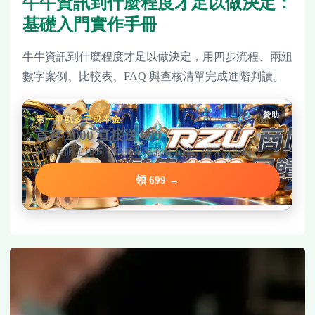
牛牛資訊到什麼程度才足以做決定：
基礎入門實作手冊
牛牛資訊到什麼程度才足以做決定，用四步流程、兩組
數字案例、比較表、FAQ 與查核清單完成進階判讀。
贊助
第一筆就多三成本金
首存 2000 直接送 699
新會員限定加碼，碼量只要彩金五倍，領完就能玩。
領 699 →