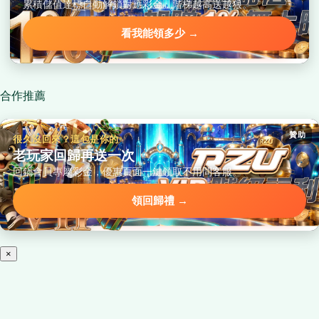
累積儲值達標自動解鎖對應彩金，階梯越高送越狠。
看我能領多少 →
合作推薦
贊助
很久沒回來？這包是你的
老玩家回歸再送一次
回鍋會員專屬彩金，優惠頁面一鍵領取不用問客服。
領回歸禮 →
×