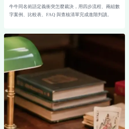
牛牛同名術語定義衝突怎麼裁決，用四步流程、兩組數
字案例、比較表、FAQ 與查核清單完成進階判讀。