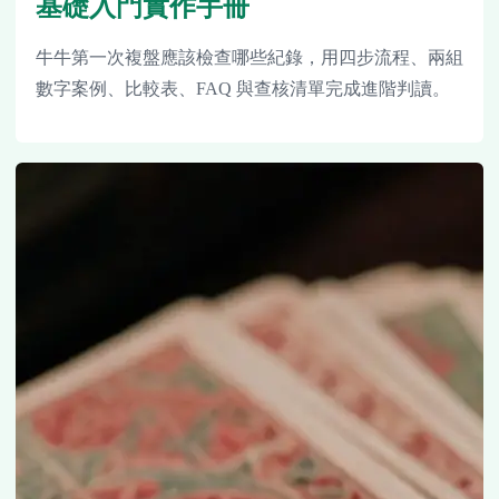
基礎入門實作手冊
牛牛第一次複盤應該檢查哪些紀錄，用四步流程、兩組
數字案例、比較表、FAQ 與查核清單完成進階判讀。