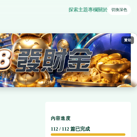
探索
主題
專欄
關於
切換深色
贊助
內容進度
112 / 112 篇已完成