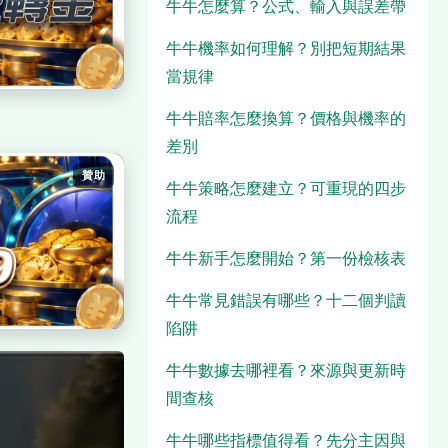
牛牛怎麼算？公式、輸入與誤差帶
牛牛機率如何理解？別把短期結果
當規律
牛牛賠率怎麼換算？價格與機率的
差別
贊助
牛牛策略怎麼建立？可重現的四步
流程
牛牛新手怎麼開始？第一份檢核表
牛牛常見錯誤有哪些？十二個判讀
陷阱
牛牛數據去哪裡看？來源與更新時
間查核
牛牛哪些指標值得看？先分主因與