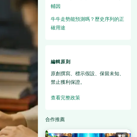
輔因
牛牛走勢能預測嗎？歷史序列的正
確用途
編輯原則
原創撰寫、標示假設、保留未知、
禁止獲利保證。
查看完整政策
合作推薦
贊助