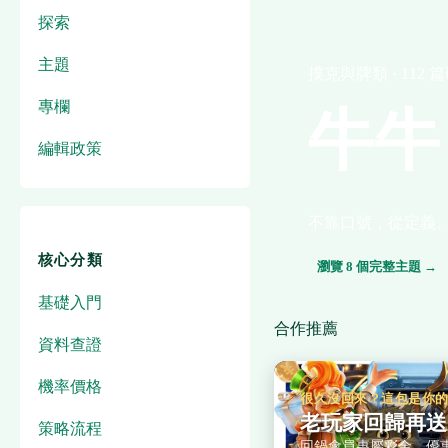
探索
主題
撲克與牌類 · 112 
專欄
牛牛
編輯政策
不靠口號，從定義
核心分類
瀏覽 8 個完整主題 →
基礎入門
合作推薦
資料查證
機率價格
很久沒回來？這包是你
老玩家回歸再送
策略流程
回鍋會員專屬彩金，優