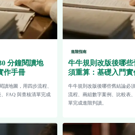
進階指南
30 分鐘閱讀地
牛牛規則改版後哪些
實作手冊
須重算：基礎入門實
分鐘閱讀地圖，用四步流程、
牛牛規則改版後哪些舊結論必
、FAQ 與查核清單完成
流程、兩組數字案例、比較表、F
單完成進階判讀。