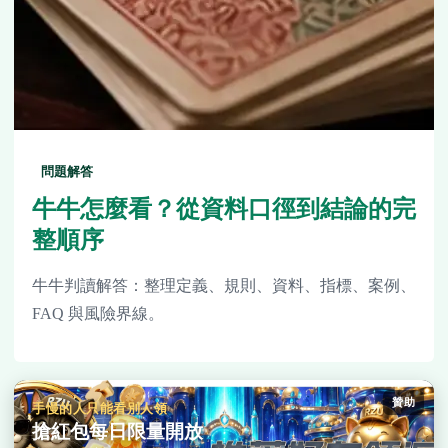
問題解答
牛牛怎麼看？從資料口徑到結論的完
整順序
牛牛判讀解答：整理定義、規則、資料、指標、案例、
FAQ 與風險界線。
贊助
手慢的人只能看別人領
搶紅包每日限量開放