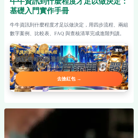
牛牛資訊到什麼程度才足以做決定：
基礎入門實作手冊
牛牛資訊到什麼程度才足以做決定，用四步流程、兩組
數字案例、比較表、FAQ 與查核清單完成進階判讀。
贊助
手慢的人只能看別人領
搶紅包每日限量開放
當日存款達標即可到首頁搶紅包，手速決定金額。
去搶紅包 →