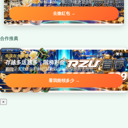
當日存款達標即可到首頁搶紅包，手速決定金額。
去搶紅包 →
合作推薦
贊助
你現在卡在哪一階？
存越多送越多，階梯彩金
累積儲值達標自動解鎖對應彩金，階梯越高送越狠。
看我能領多少 →
×