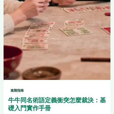
進階指南
牛牛同名術語定義衝突怎麼裁決：基
礎入門實作手冊