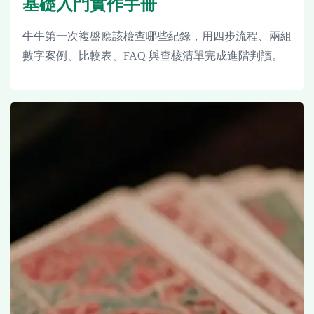
基礎入門實作手冊
牛牛第一次複盤應該檢查哪些紀錄，用四步流程、兩組
數字案例、比較表、FAQ 與查核清單完成進階判讀。