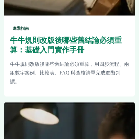
進階指南
牛牛規則改版後哪些舊結論必須重
算：基礎入門實作手冊
牛牛規則改版後哪些舊結論必須重算，用四步流程、兩
組數字案例、比較表、FAQ 與查核清單完成進階判
讀。