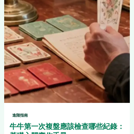
進階指南
牛牛第一次複盤應該檢查哪些紀錄：