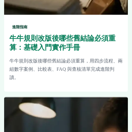
進階指南
牛牛規則改版後哪些舊結論必須重
算：基礎入門實作手冊
牛牛規則改版後哪些舊結論必須重算，用四步流程、兩
組數字案例、比較表、FAQ 與查核清單完成進階判
讀。