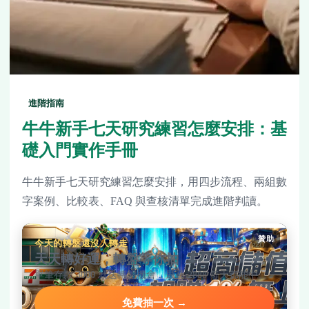
進階指南
牛牛新手七天研究練習怎麼安排：基
礎入門實作手冊
牛牛新手七天研究練習怎麼安排，用四步流程、兩組數
字案例、比較表、FAQ 與查核清單完成進階判讀。
贊助
今天的轉盤還沒人轉走
天天轉好運，轉盤等你抽
單筆存款 3000 就送轉盤機會，最高 2888 每天都能中。
免費抽一次 →