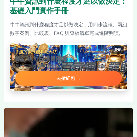
牛牛資訊到什麼程度才足以做決定：
基礎入門實作手冊
牛牛資訊到什麼程度才足以做決定，用四步流程、兩組
數字案例、比較表、FAQ 與查核清單完成進階判讀。
贊助
手慢的人只能看別人領
搶紅包每日限量開放
當日存款達標即可到首頁搶紅包，手速決定金額。
去搶紅包 →