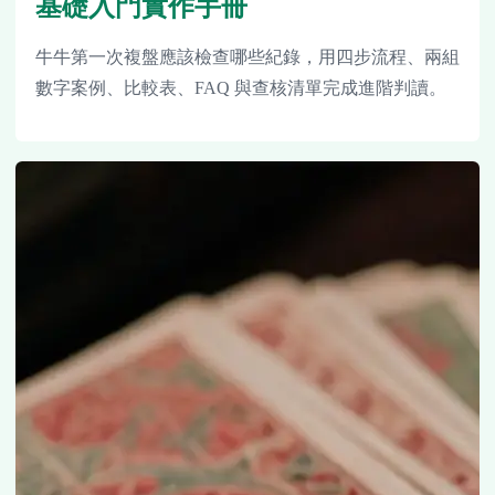
基礎入門實作手冊
牛牛第一次複盤應該檢查哪些紀錄，用四步流程、兩組
數字案例、比較表、FAQ 與查核清單完成進階判讀。