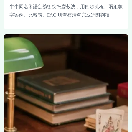
牛牛同名術語定義衝突怎麼裁決，用四步流程、兩組數
字案例、比較表、FAQ 與查核清單完成進階判讀。