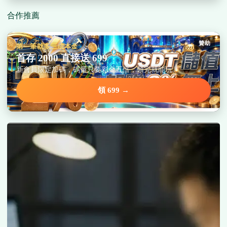
合作推薦
贊助
第一筆就多三成本金
首存 2000 直接送 699
新會員限定加碼，碼量只要彩金五倍，領完就能玩。
領 699 →