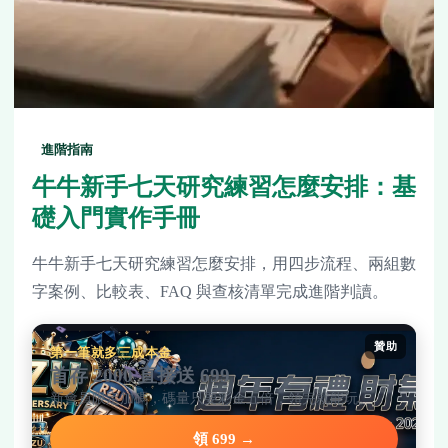
進階指南
牛牛新手七天研究練習怎麼安排：基
礎入門實作手冊
牛牛新手七天研究練習怎麼安排，用四步流程、兩組數
字案例、比較表、FAQ 與查核清單完成進階判讀。
贊助
第一筆就多三成本金
首存 2000 直接送 699
新會員限定加碼，碼量只要彩金五倍，領完就能玩。
領 699 →