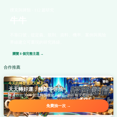
撲克與牌類 · 112 篇研究
牛牛
不靠口號，從定義、規則、資料、機率、案例與風險
界線建立可重現的研究路線。
瀏覽 8 個完整主題 →
合作推薦
贊助
今天的轉盤還沒人轉走
天天轉好運，轉盤等你抽
單筆存款 3000 就送轉盤機會，最高 2888 每天都能中。
免費抽一次 →