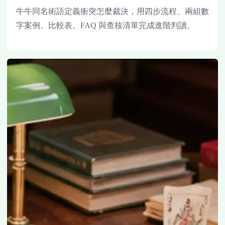
牛牛同名術語定義衝突怎麼裁決，用四步流程、兩組數
字案例、比較表、FAQ 與查核清單完成進階判讀。