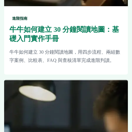
進階指南
牛牛如何建立 30 分鐘閱讀地圖：基
礎入門實作手冊
牛牛如何建立 30 分鐘閱讀地圖，用四步流程、兩組數
字案例、比較表、FAQ 與查核清單完成進階判讀。