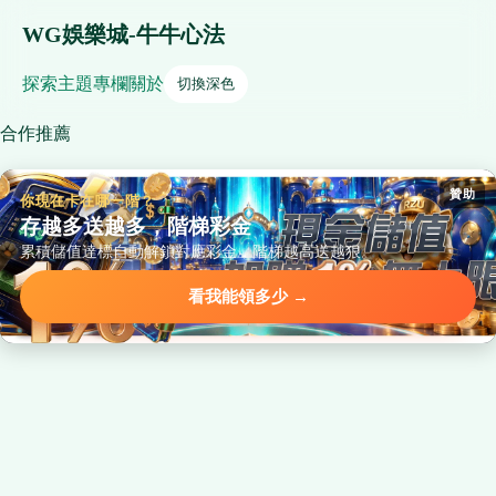
WG娛樂城-牛牛心法
探索
主題
專欄
關於
切換深色
合作推薦
贊助
你現在卡在哪一階？
存越多送越多，階梯彩金
累積儲值達標自動解鎖對應彩金，階梯越高送越狠。
看我能領多少 →