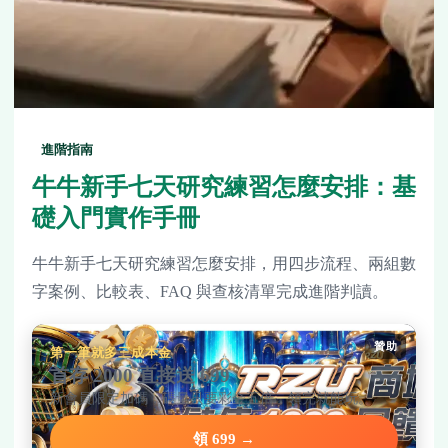
進階指南
牛牛新手七天研究練習怎麼安排：基
礎入門實作手冊
牛牛新手七天研究練習怎麼安排，用四步流程、兩組數
字案例、比較表、FAQ 與查核清單完成進階判讀。
贊助
第一筆就多三成本金
首存 2000 直接送 699
新會員限定加碼，碼量只要彩金五倍，領完就能玩。
領 699 →