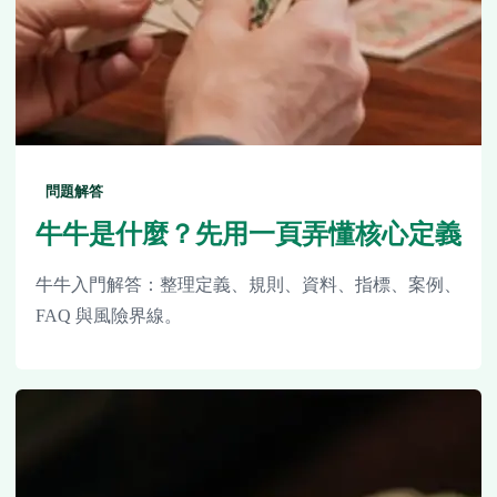
問題解答
牛牛是什麼？先用一頁弄懂核心定義
牛牛入門解答：整理定義、規則、資料、指標、案例、
FAQ 與風險界線。