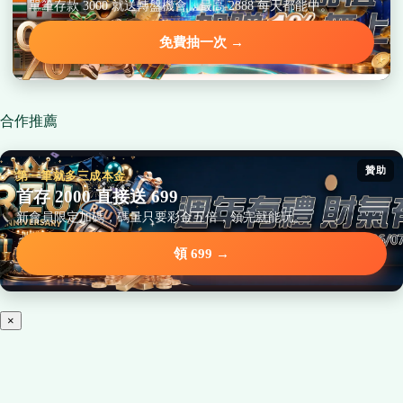
單筆存款 3000 就送轉盤機會，最高 2888 每天都能中。
免費抽一次 →
合作推薦
贊助
第一筆就多三成本金
首存 2000 直接送 699
新會員限定加碼，碼量只要彩金五倍，領完就能玩。
領 699 →
×