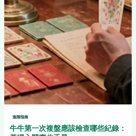
進階指南
牛牛第一次複盤應該檢查哪些紀錄：