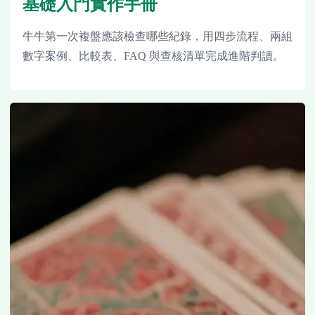
基礎入門實作手冊
牛牛第一次複盤應該檢查哪些紀錄，用四步流程、兩組
數字案例、比較表、FAQ 與查核清單完成進階判讀。