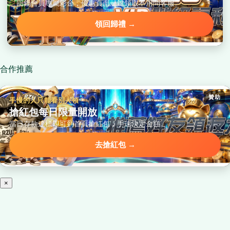
回鍋會員專屬彩金，優惠頁面一鍵領取不用問客服。
領回歸禮 →
合作推薦
贊助
手慢的人只能看別人領
搶紅包每日限量開放
當日存款達標即可到首頁搶紅包，手速決定金額。
去搶紅包 →
×