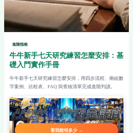
進階指南
牛牛新手七天研究練習怎麼安排：基
礎入門實作手冊
牛牛新手七天研究練習怎麼安排，用四步流程、兩組數
字案例、比較表、FAQ 與查核清單完成進階判讀。
贊助
你現在卡在哪一階？
存越多送越多，階梯彩金
累積儲值達標自動解鎖對應彩金，階梯越高送越狠。
看我能領多少 →