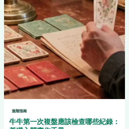
進階指南
牛牛第一次複盤應該檢查哪些紀錄：