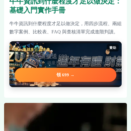
牛牛資訊到什麼程度才足以做決定：
基礎入門實作手冊
牛牛資訊到什麼程度才足以做決定，用四步流程、兩組
數字案例、比較表、FAQ 與查核清單完成進階判讀。
贊助
第一筆就多三成本金
首存 2000 直接送 699
新會員限定加碼，碼量只要彩金五倍，領完就能玩。
領 699 →