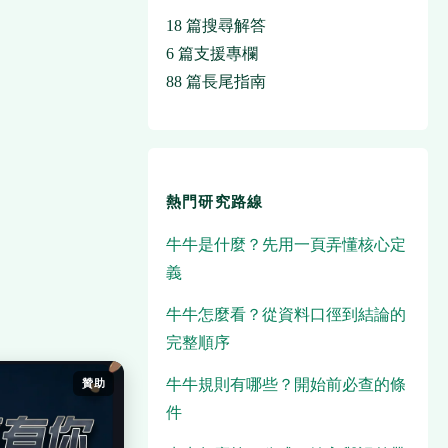
18 篇搜尋解答
6 篇支援專欄
88 篇長尾指南
熱門研究路線
牛牛是什麼？先用一頁弄懂核心定
義
牛牛怎麼看？從資料口徑到結論的
完整順序
牛牛規則有哪些？開始前必查的條
贊助
件