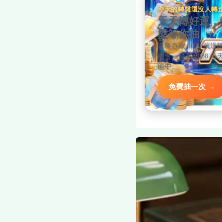
今天的轉盤還沒人轉
天天轉好運，
盤等你抽
單筆存款 3000 就送
機會，最高 2888 每
能中。
免費抽一次 →