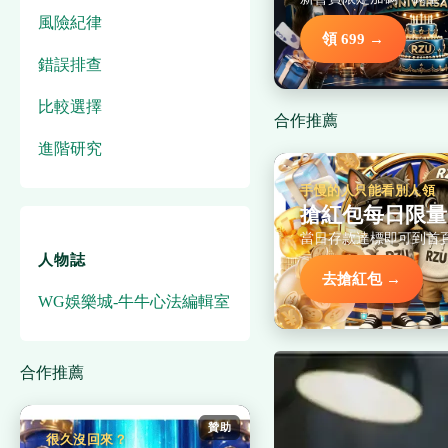
風險紀律
領 699 →
錯誤排查
比較選擇
合作推薦
進階研究
手慢的人只能看別人領
搶紅包每日限量
當日存款達標即可到首
人物誌
去搶紅包 →
WG娛樂城-牛牛心法編輯室
合作推薦
贊助
很久沒回來？