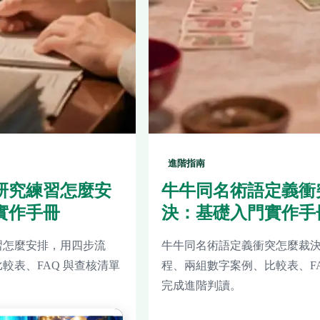
進階指南
研究練習怎麼安
牛牛同名術語定義衝
實作手冊
決：基礎入門實作手
習怎麼安排，用四步流
牛牛同名術語定義衝突怎麼裁
較表、FAQ 與查核清單
程、兩組數字案例、比較表、FA
完成進階判讀。