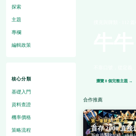
探索
主題
撲克與牌類 · 112 
專欄
牛牛
編輯政策
不靠口號，從定義
核心分類
瀏覽 8 個完整主題 →
基礎入門
合作推薦
資料查證
機率價格
第一筆就多三成本金
首存 2000 直接送
策略流程
新會員限定加碼，碼量