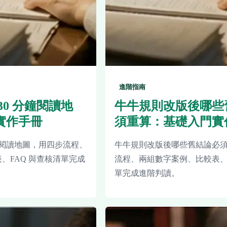
進階指南
30 分鐘閱讀地
牛牛規則改版後哪些
實作手冊
須重算：基礎入門實
分鐘閱讀地圖，用四步流程、
牛牛規則改版後哪些舊結論必
、FAQ 與查核清單完成
流程、兩組數字案例、比較表、F
單完成進階判讀。