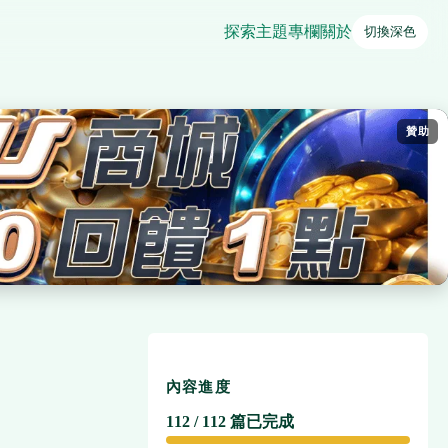
探索
主題
專欄
關於
切換深色
贊助
內容進度
112 / 112 篇已完成