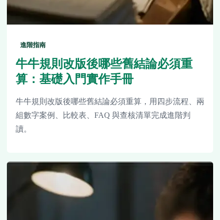
進階指南
牛牛規則改版後哪些舊結論必須重
算：基礎入門實作手冊
牛牛規則改版後哪些舊結論必須重算，用四步流程、兩
組數字案例、比較表、FAQ 與查核清單完成進階判
讀。