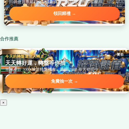
回鍋會員專屬彩金，優惠頁面一鍵領取不用問客服。
領回歸禮 →
合作推薦
贊助
今天的轉盤還沒人轉走
天天轉好運，轉盤等你抽
單筆存款 3000 就送轉盤機會，最高 2888 每天都能中。
免費抽一次 →
×