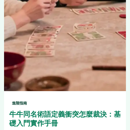
進階指南
牛牛同名術語定義衝突怎麼裁決：基
礎入門實作手冊