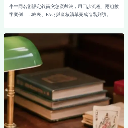
牛牛同名術語定義衝突怎麼裁決，用四步流程、兩組數
字案例、比較表、FAQ 與查核清單完成進階判讀。