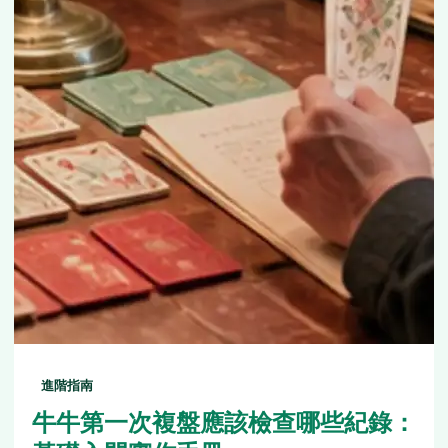
進階指南
牛牛第一次複盤應該檢查哪些紀錄：