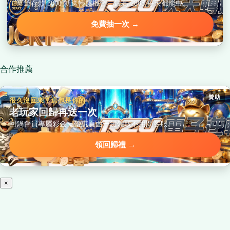
單筆存款 3000 就送轉盤機會，最高 2888 每天都能中。
免費抽一次 →
合作推薦
贊助
很久沒回來？這包是你的
老玩家回歸再送一次
回鍋會員專屬彩金，優惠頁面一鍵領取不用問客服。
領回歸禮 →
×