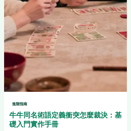
進階指南
牛牛同名術語定義衝突怎麼裁決：基
礎入門實作手冊