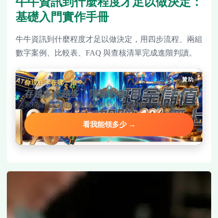
牛牛資訊到什麼程度才足以做決定：
基礎入門實作手冊
牛牛資訊到什麼程度才足以做決定，用四步流程、兩組
數字案例、比較表、FAQ 與查核清單完成進階判讀。
贊助
你現在卡在哪一階？
存越多送越多，階梯彩金
累積儲值達標自動解鎖對應彩金，階梯越高送越狠。
看我能領多少 →