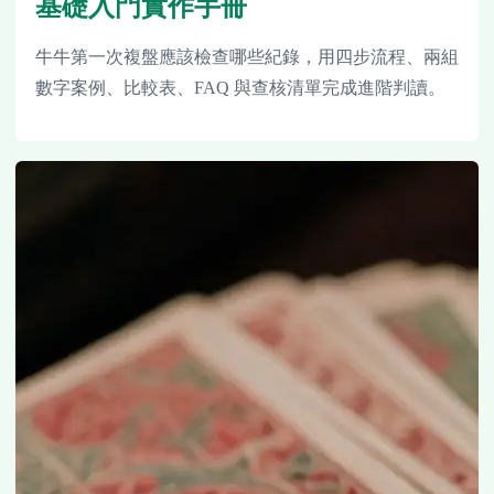
基礎入門實作手冊
牛牛第一次複盤應該檢查哪些紀錄，用四步流程、兩組
數字案例、比較表、FAQ 與查核清單完成進階判讀。