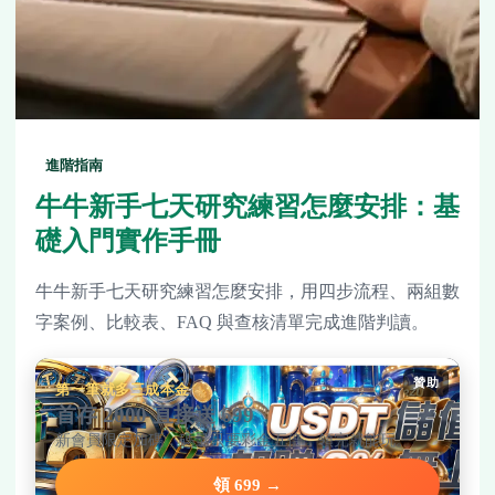
進階指南
牛牛新手七天研究練習怎麼安排：基
礎入門實作手冊
牛牛新手七天研究練習怎麼安排，用四步流程、兩組數
字案例、比較表、FAQ 與查核清單完成進階判讀。
贊助
第一筆就多三成本金
首存 2000 直接送 699
新會員限定加碼，碼量只要彩金五倍，領完就能玩。
領 699 →