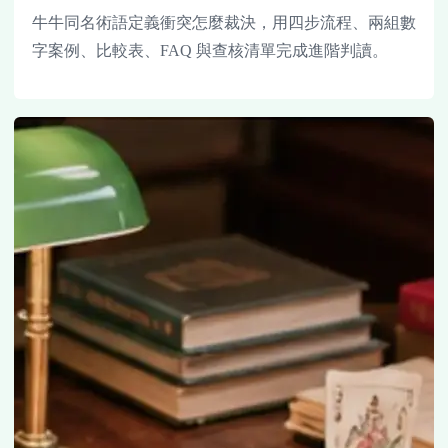
牛牛同名術語定義衝突怎麼裁決，用四步流程、兩組數
字案例、比較表、FAQ 與查核清單完成進階判讀。