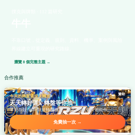
撲克與牌類 · 112 篇研究
牛牛
不靠口號，從定義、規則、資料、機率、案例與風險
界線建立可重現的研究路線。
瀏覽 8 個完整主題 →
合作推薦
贊助
今天的轉盤還沒人轉走
天天轉好運，轉盤等你抽
單筆存款 3000 就送轉盤機會，最高 2888 每天都能中。
免費抽一次 →