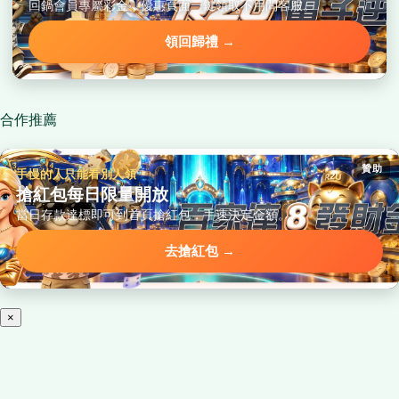
回鍋會員專屬彩金，優惠頁面一鍵領取不用問客服。
領回歸禮 →
合作推薦
贊助
手慢的人只能看別人領
搶紅包每日限量開放
當日存款達標即可到首頁搶紅包，手速決定金額。
去搶紅包 →
×