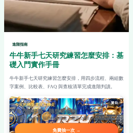
進階指南
牛牛新手七天研究練習怎麼安排：基
礎入門實作手冊
牛牛新手七天研究練習怎麼安排，用四步流程、兩組數
字案例、比較表、FAQ 與查核清單完成進階判讀。
贊助
今天的轉盤還沒人轉走
天天轉好運，轉盤等你抽
單筆存款 3000 就送轉盤機會，最高 2888 每天都能中。
免費抽一次 →