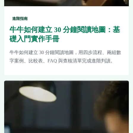
進階指南
牛牛如何建立 30 分鐘閱讀地圖：基
礎入門實作手冊
牛牛如何建立 30 分鐘閱讀地圖，用四步流程、兩組數
字案例、比較表、FAQ 與查核清單完成進階判讀。