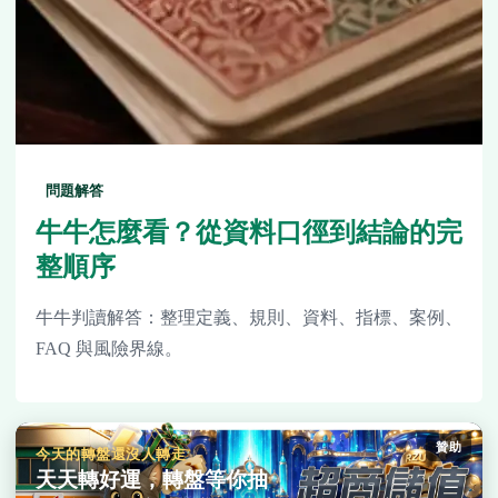
問題解答
牛牛怎麼看？從資料口徑到結論的完
整順序
牛牛判讀解答：整理定義、規則、資料、指標、案例、
FAQ 與風險界線。
贊助
今天的轉盤還沒人轉走
天天轉好運，轉盤等你抽