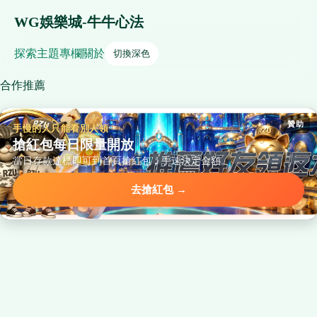
WG娛樂城-牛牛心法
探索
主題
專欄
關於
切換深色
合作推薦
贊助
手慢的人只能看別人領
搶紅包每日限量開放
當日存款達標即可到首頁搶紅包，手速決定金額。
去搶紅包 →