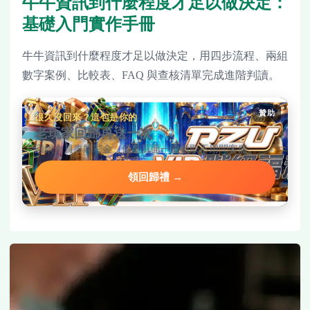
牛牛資訊到什麼程度才足以做決定：
基礎入門實作手冊
牛牛資訊到什麼程度才足以做決定，用四步流程、兩組
數字案例、比較表、FAQ 與查核清單完成進階判讀。
贊助
很久沒回來？這包是你的
老玩家回歸再送一次
回鍋會員專屬彩金，優惠頁面一鍵領取不用問客服。
領回歸禮 →