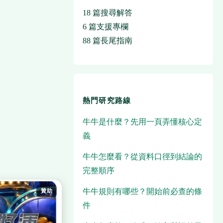
18 篇搜尋解答
6 篇支援專欄
88 篇長尾指南
熱門研究路線
牛牛是什麼？先用一頁弄懂核心定
義
牛牛怎麼看？從資料口徑到結論的
完整順序
牛牛規則有哪些？開始前必查的條
贊助
件