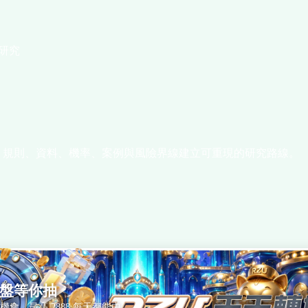
篇研究
、規則、資料、機率、案例與風險界線建立可重現的研究路線。
盤等你抽
盤機會，最高 2888 每天都能中。