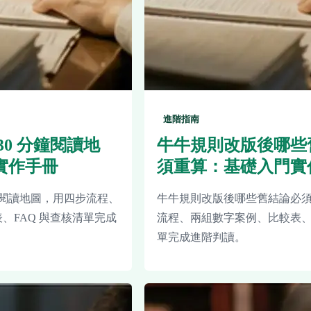
進階指南
30 分鐘閱讀地
牛牛規則改版後哪些
實作手冊
須重算：基礎入門實
分鐘閱讀地圖，用四步流程、
牛牛規則改版後哪些舊結論必
、FAQ 與查核清單完成
流程、兩組數字案例、比較表、F
單完成進階判讀。