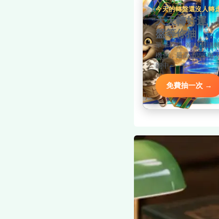
今天的轉盤還沒人轉
天天轉好運，
盤等你抽
單筆存款 3000 就送
機會，最高 2888 每
能中。
免費抽一次 →