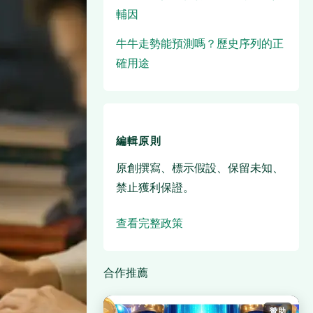
輔因
牛牛走勢能預測嗎？歷史序列的正
確用途
編輯原則
原創撰寫、標示假設、保留未知、
禁止獲利保證。
查看完整政策
合作推薦
贊助