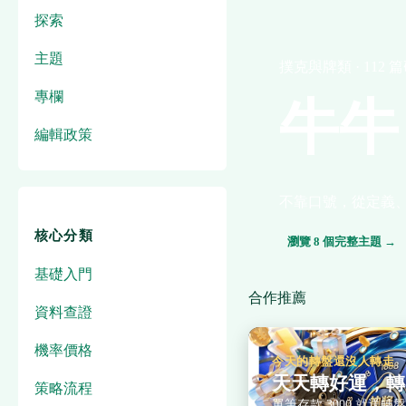
探索
主題
撲克與牌類 · 112 
專欄
牛牛
編輯政策
不靠口號，從定義
核心分類
瀏覽 8 個完整主題 →
基礎入門
合作推薦
資料查證
機率價格
今天的轉盤還沒人轉走
天天轉好運，轉
策略流程
單筆存款 3000 就送轉