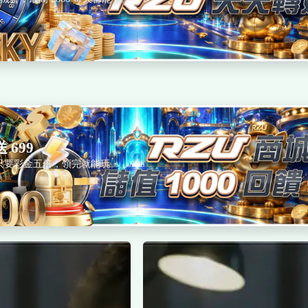
 699
只要彩金五倍，領完就能玩。