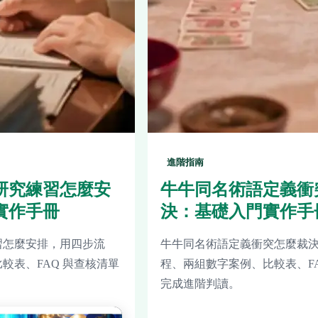
進階指南
研究練習怎麼安
牛牛同名術語定義衝
實作手冊
決：基礎入門實作手
習怎麼安排，用四步流
牛牛同名術語定義衝突怎麼裁
較表、FAQ 與查核清單
程、兩組數字案例、比較表、FA
完成進階判讀。