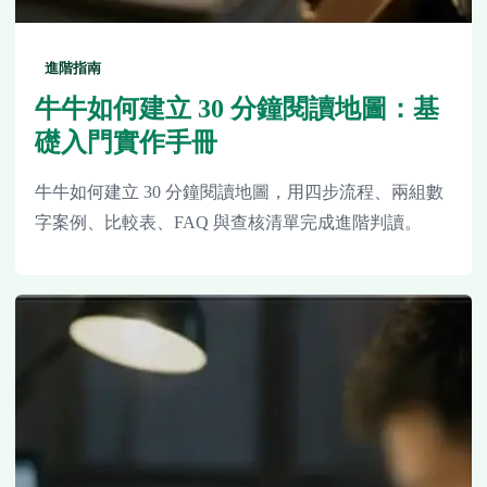
進階指南
牛牛如何建立 30 分鐘閱讀地圖：基
礎入門實作手冊
牛牛如何建立 30 分鐘閱讀地圖，用四步流程、兩組數
字案例、比較表、FAQ 與查核清單完成進階判讀。