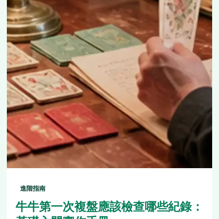
進階指南
牛牛第一次複盤應該檢查哪些紀錄：