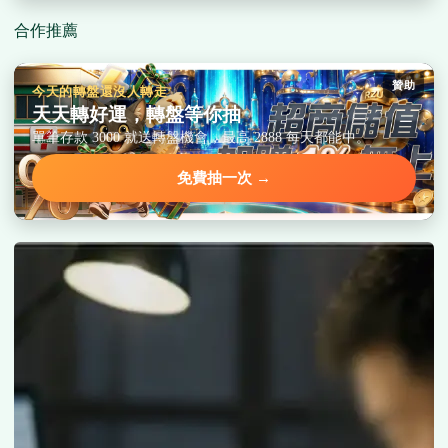
合作推薦
贊助
今天的轉盤還沒人轉走
天天轉好運，轉盤等你抽
單筆存款 3000 就送轉盤機會，最高 2888 每天都能中。
免費抽一次 →