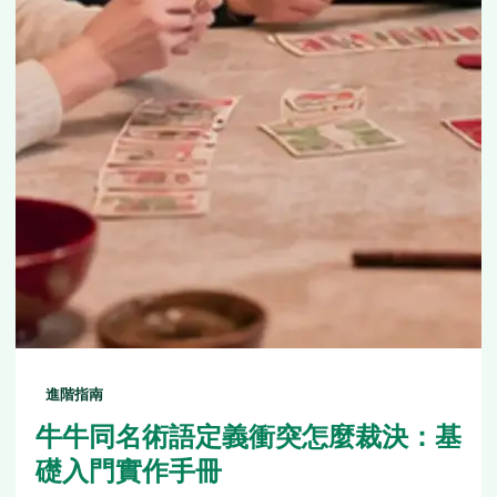
進階指南
牛牛同名術語定義衝突怎麼裁決：基
礎入門實作手冊