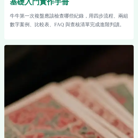
基礎入門實作手冊
牛牛第一次複盤應該檢查哪些紀錄，用四步流程、兩組
數字案例、比較表、FAQ 與查核清單完成進階判讀。