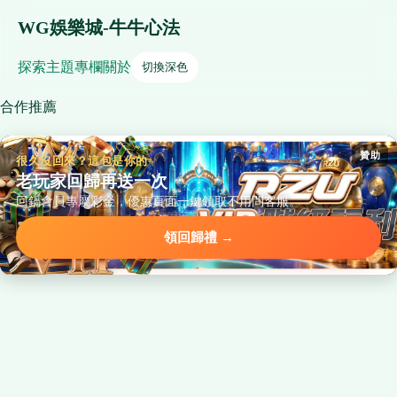
WG娛樂城-牛牛心法
探索
主題
專欄
關於
切換深色
合作推薦
贊助
很久沒回來？這包是你的
老玩家回歸再送一次
回鍋會員專屬彩金，優惠頁面一鍵領取不用問客服。
領回歸禮 →