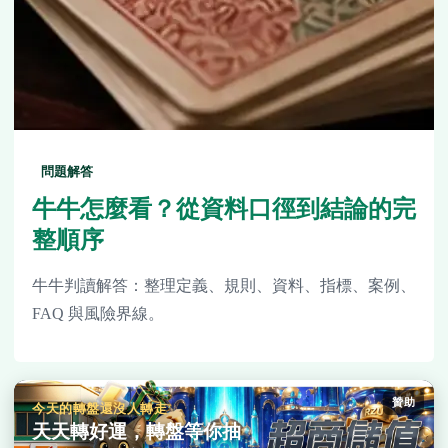
問題解答
牛牛怎麼看？從資料口徑到結論的完
整順序
牛牛判讀解答：整理定義、規則、資料、指標、案例、
FAQ 與風險界線。
贊助
今天的轉盤還沒人轉走
天天轉好運，轉盤等你抽