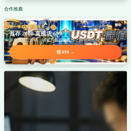
合作推薦
贊助
第一筆就多三成本金
首存 2000 直接送 699
新會員限定加碼，碼量只要彩金五倍，領完就能玩。
領 699 →