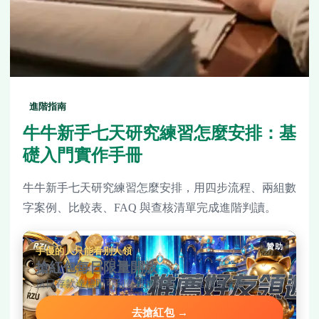
進階指南
牛牛新手七天研究練習怎麼安排：基
礎入門實作手冊
牛牛新手七天研究練習怎麼安排，用四步流程、兩組數
字案例、比較表、FAQ 與查核清單完成進階判讀。
贊助
手慢的人只能看別人領
搶紅包每日限量開放
當日存款達標即可到首頁搶紅包，手速決定金額。
去搶紅包 →