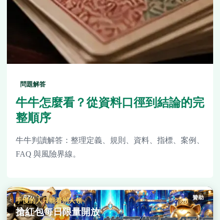
問題解答
牛牛怎麼看？從資料口徑到結論的完
整順序
牛牛判讀解答：整理定義、規則、資料、指標、案例、
FAQ 與風險界線。
贊助
手慢的人只能看別人領
搶紅包每日限量開放