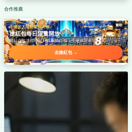
合作推薦
贊助
手慢的人只能看別人領
搶紅包每日限量開放
當日存款達標即可到首頁搶紅包，手速決定金額。
去搶紅包 →