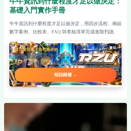
牛牛資訊到什麼程度才足以做決定：
基礎入門實作手冊
牛牛資訊到什麼程度才足以做決定，用四步流程、兩組
數字案例、比較表、FAQ 與查核清單完成進階判讀。
贊助
很久沒回來？這包是你的
老玩家回歸再送一次
回鍋會員專屬彩金，優惠頁面一鍵領取不用問客服。
領回歸禮 →