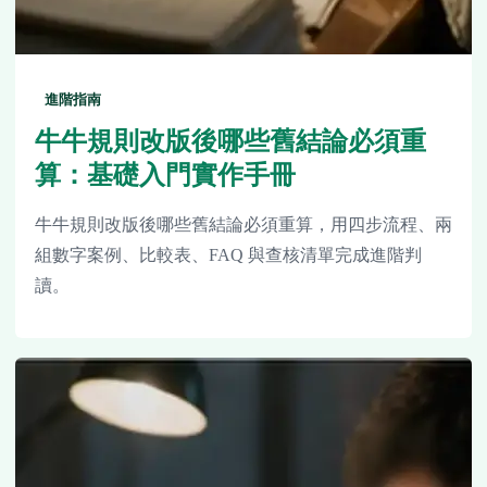
進階指南
牛牛規則改版後哪些舊結論必須重
算：基礎入門實作手冊
牛牛規則改版後哪些舊結論必須重算，用四步流程、兩
組數字案例、比較表、FAQ 與查核清單完成進階判
讀。