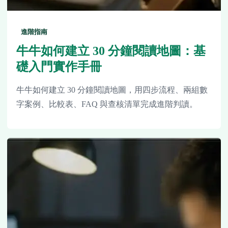
進階指南
牛牛如何建立 30 分鐘閱讀地圖：基
礎入門實作手冊
牛牛如何建立 30 分鐘閱讀地圖，用四步流程、兩組數
字案例、比較表、FAQ 與查核清單完成進階判讀。