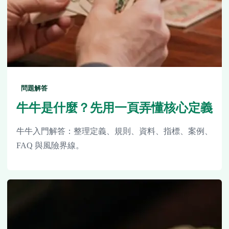
問題解答
牛牛是什麼？先用一頁弄懂核心定義
牛牛入門解答：整理定義、規則、資料、指標、案例、
FAQ 與風險界線。