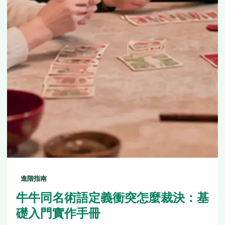
進階指南
牛牛同名術語定義衝突怎麼裁決：基
礎入門實作手冊