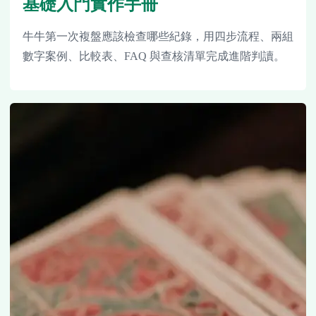
基礎入門實作手冊
牛牛第一次複盤應該檢查哪些紀錄，用四步流程、兩組
數字案例、比較表、FAQ 與查核清單完成進階判讀。