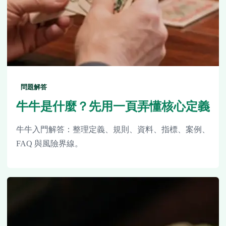
問題解答
牛牛是什麼？先用一頁弄懂核心定義
牛牛入門解答：整理定義、規則、資料、指標、案例、
FAQ 與風險界線。