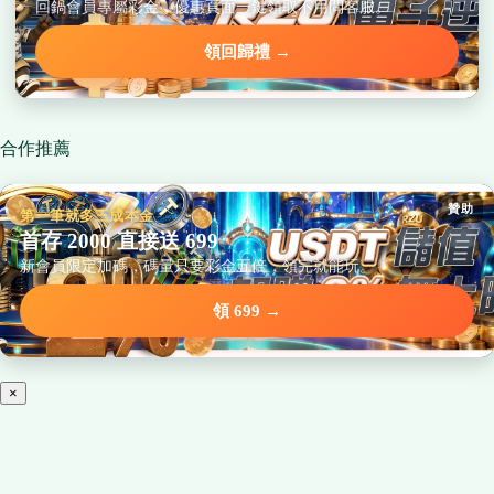
回鍋會員專屬彩金，優惠頁面一鍵領取不用問客服。
領回歸禮 →
合作推薦
贊助
第一筆就多三成本金
首存 2000 直接送 699
新會員限定加碼，碼量只要彩金五倍，領完就能玩。
領 699 →
×