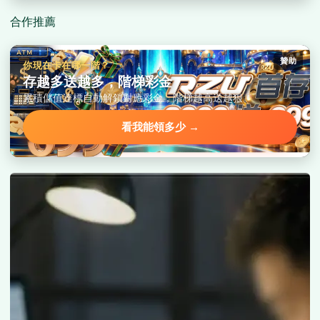
合作推薦
贊助
你現在卡在哪一階？
存越多送越多，階梯彩金
累積儲值達標自動解鎖對應彩金，階梯越高送越狠。
看我能領多少 →