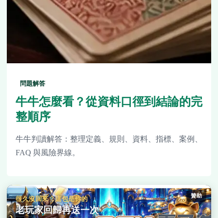
問題解答
牛牛怎麼看？從資料口徑到結論的完
整順序
牛牛判讀解答：整理定義、規則、資料、指標、案例、
FAQ 與風險界線。
贊助
很久沒回來？這包是你的
老玩家回歸再送一次