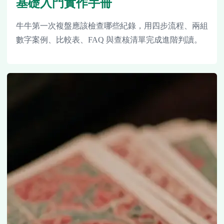
基礎入門實作手冊
牛牛第一次複盤應該檢查哪些紀錄，用四步流程、兩組
數字案例、比較表、FAQ 與查核清單完成進階判讀。