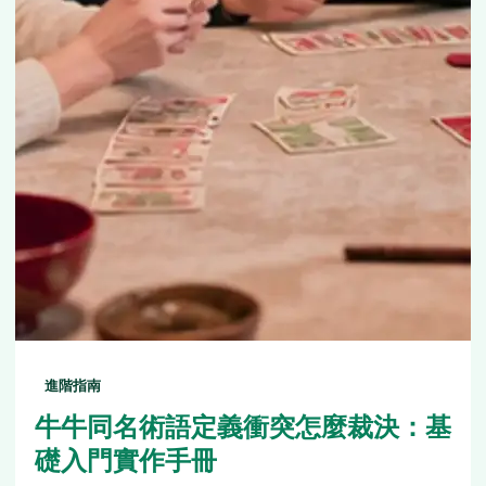
進階指南
牛牛同名術語定義衝突怎麼裁決：基
礎入門實作手冊