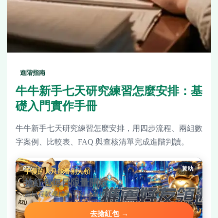
進階指南
牛牛新手七天研究練習怎麼安排：基
礎入門實作手冊
牛牛新手七天研究練習怎麼安排，用四步流程、兩組數
字案例、比較表、FAQ 與查核清單完成進階判讀。
贊助
手慢的人只能看別人領
搶紅包每日限量開放
當日存款達標即可到首頁搶紅包，手速決定金額。
去搶紅包 →