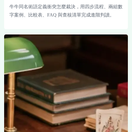
牛牛同名術語定義衝突怎麼裁決，用四步流程、兩組數
字案例、比較表、FAQ 與查核清單完成進階判讀。