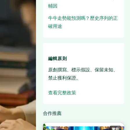
輔因
牛牛走勢能預測嗎？歷史序列的正
確用途
編輯原則
原創撰寫、標示假設、保留未知、
禁止獲利保證。
查看完整政策
合作推薦
贊助