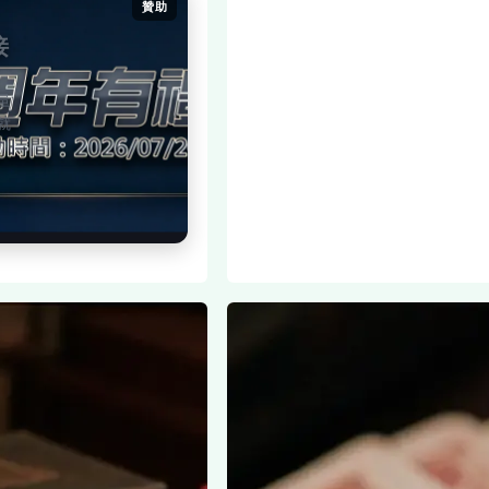
贊助
接
量
就