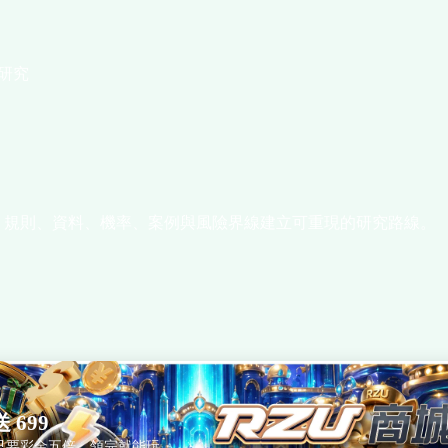
篇研究
、規則、資料、機率、案例與風險界線建立可重現的研究路線。
 699
只要彩金五倍，領完就能玩。