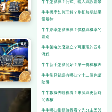
牛牛怎麼算？公式、輸入與誤差帶
牛牛機率如何理解？別把短期結果
當規律
牛牛賠率怎麼換算？價格與機率的
差別
贊助
牛牛策略怎麼建立？可重現的四步
流程
牛牛新手怎麼開始？第一份檢核表
牛牛常見錯誤有哪些？十二個判讀
陷阱
牛牛數據去哪裡看？來源與更新時
間查核
牛牛哪些指標值得看？先分主因與