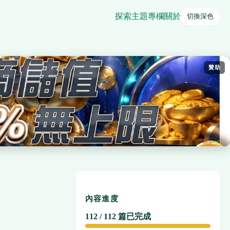
探索
主題
專欄
關於
切換深色
贊助
內容進度
112 / 112 篇已完成