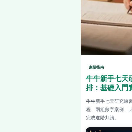
進階指南
牛牛新手七天
排：基礎入門
牛牛新手七天研究練
程、兩組數字案例、比
完成進階判讀。